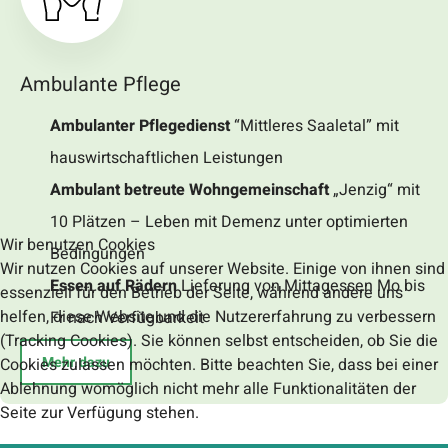
Ambulante Pflege
Ambulanter Pflegedienst
“Mittleres Saaletal” mit
hauswirtschaftlichen Leistungen
Ambulant betreute Wohngemeinschaft
„Jenzig“ mit
10 Plätzen – Leben mit Demenz unter optimierten
Wir benutzen Cookies
Bedingungen
Wir nutzen Cookies auf unserer Website. Einige von ihnen sind
Essen auf Rädern
Lieferung von Mittagessen Mo bis
essenziell für den Betrieb der Seite, während andere uns
helfen, diese Website und die Nutzererfahrung zu verbessern
Fr nach Verfügbarkeit
(Tracking Cookies). Sie können selbst entscheiden, ob Sie die
Mehr dazu
Cookies zulassen möchten. Bitte beachten Sie, dass bei einer
Ablehnung womöglich nicht mehr alle Funktionalitäten der
Seite zur Verfügung stehen.