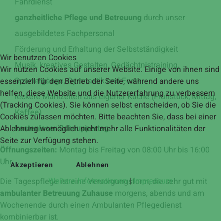
Fahrdienst
ganzheitliche Pflege und Betreuung
durch unser
ausgebildetes Fachpersonal
Förderung und Erhaltung der Selbstständigkeit
Wir benutzen Cookies
Musik, kreatives Gestalten, Gedächtnistraining,
Wir nutzen Cookies auf unserer Website. Einige von ihnen sind
Spaziergänge, Gymnastik und Feste
essenziell für den Betrieb der Seite, während andere uns
helfen, diese Website und die Nutzererfahrung zu verbessern
leckere Mahlzeiten aus eigener Küche (Frühstück, Mittag,
(Tracking Cookies). Sie können selbst entscheiden, ob Sie die
Kaffee)
Cookies zulassen möchten. Bitte beachten Sie, dass bei einer
kostenloser Schnuppertag
Ablehnung womöglich nicht mehr alle Funktionalitäten der
Seite zur Verfügung stehen.
Öffnungszeiten:
Montag bis Freitag von 08:00 Uhr bis 16:00
Uhr
Akzeptieren
Ablehnen
Weitere Informationen
|
Impressum
Die Tagespflege ist eine Versorgungsform, die sehr gut mit
ambulanter Betreuung Zuhause
morgens, abends und am
Wochenende durch einen Ambulanten Pflegedienst
kombinierbar ist.