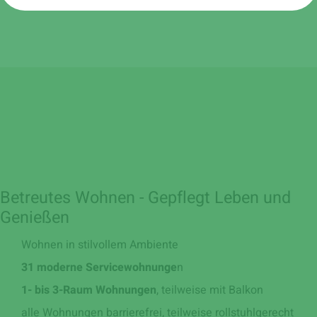
Betreutes Wohnen - Gepflegt Leben und
Genießen
Wohnen in stilvollem Ambiente
31 moderne Servicewohnunge
n
1- bis 3-Raum Wohnungen
, teilweise mit Balkon
alle Wohnungen barrierefrei, teilweise rollstuhlgerecht